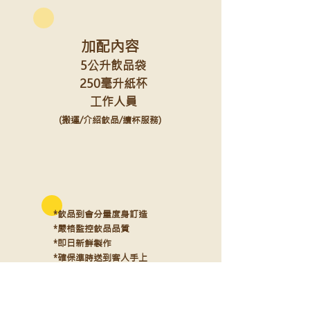
加配內容
5公升飲品袋
250毫升紙杯
工作人員
(搬運/介紹飲品/續杯服務)
*飲品到會分量度身訂造
*嚴格監控飲品品質
*即日新鮮製作
*確保準時送到客人手上
​*完善售後及跟進服務