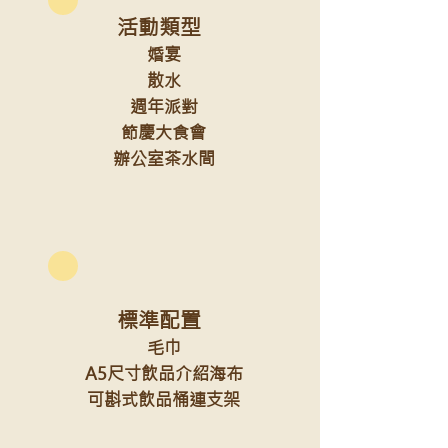
活動類型
婚宴
散水
週年派對
節慶大食會
​ 辦公室茶水間
標準配置
毛巾
A5尺寸飲品介紹海布
可斟式飲品桶連支架