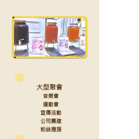
大型聚會
音樂會
運動會
宣傳活動
公司團建
​ 粉絲應援