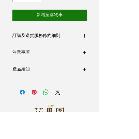
新增至購物車
訂購及送貨服務條約細則
***
成功下單後會有專人聯絡確認訂單及
注意事項
送貨事宜***
1. 訂購滿400元可享免費送貨服務
1.
請在攝氏
0-4
度下保存。
(偏遠地區及離島如大澳、長洲及南丫
產品須知
2.
開瓶後請即飲用。
島等另議)
3.
沉澱屬於正常現象，飲用前可先搖
2. 中午12時前下單，最快可於一日內送
成分
匀。
達
水，洛神花，甘草，冰糖
4.
無須稀釋，直接飲用
3. 成功下單至送達時間範圍為1-4日
4. 如有指定送貨日期，請於成功下單後
營養資料 (每100毫升)
與專人確認
能量 18kcal
5. 圖片只供參考，實際內容請參照實物
蛋白質 0g
脂肪總量 0g
- 飽和脂肪 0g
健康是每個人的必需品
- 反式脂肪 0g