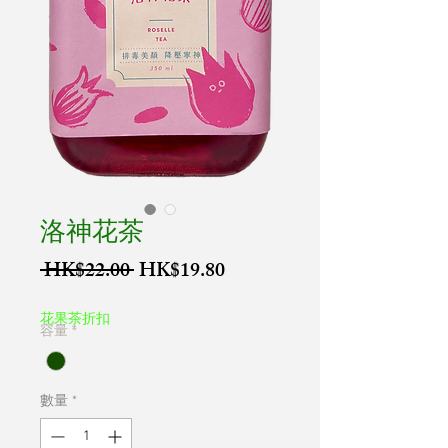
洛神花茶
一
促
 HK$22.00 
HK$19.80
般
銷
價
價
花果茶折扣
容量
*
格
格
數量
*